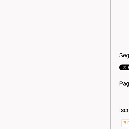
Seg
Pag
Iscr
P