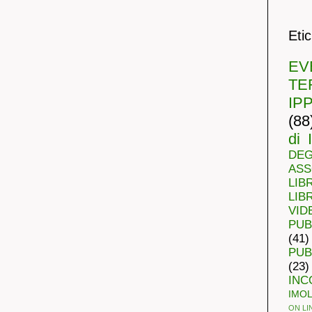
Eti
E
TE
IP
(88
di 
DE
ASS
LIBR
LIBR
VID
PUB
(41)
PUB
(23)
INC
IMO
ON LI