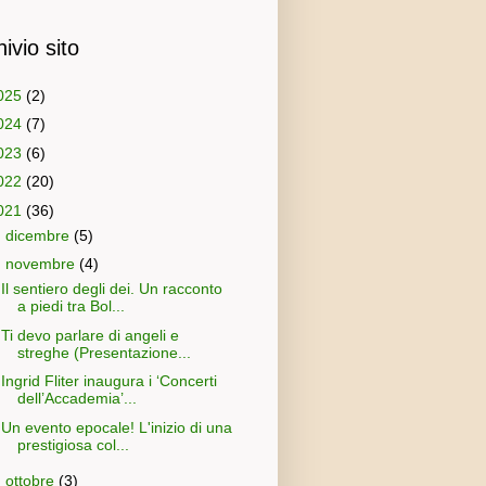
ivio sito
025
(2)
024
(7)
023
(6)
022
(20)
021
(36)
►
dicembre
(5)
▼
novembre
(4)
Il sentiero degli dei. Un racconto
a piedi tra Bol...
Ti devo parlare di angeli e
streghe (Presentazione...
Ingrid Fliter inaugura i ‘Concerti
dell’Accademia’...
Un evento epocale! L'inizio di una
prestigiosa col...
►
ottobre
(3)