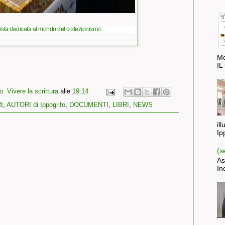
ivista dedicata al mondo del collezionismo
Mo
IL
. Vivere la scrittura
alle
19:14
I
,
AUTORI di Ippogrifo
,
DOCUMENTI
,
LIBRI
,
NEWS
il
Ip
(s
As
In