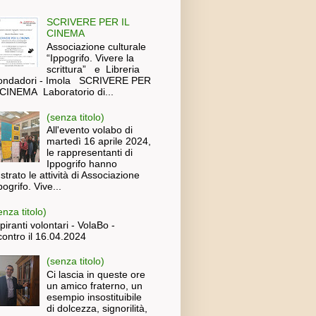
SCRIVERE PER IL
CINEMA
Associazione culturale
“Ippogrifo. Vivere la
scrittura” e Libreria
ndadori - Imola SCRIVERE PER
 CINEMA Laboratorio di...
(senza titolo)
All'evento volabo di
martedì 16 aprile 2024,
le rappresentanti di
Ippogrifo hanno
lustrato le attività di Associazione
pogrifo. Vive...
enza titolo)
piranti volontari - VolaBo -
contro il 16.04.2024
(senza titolo)
Ci lascia in queste ore
un amico fraterno, un
esempio insostituibile
di dolcezza, signorilità,