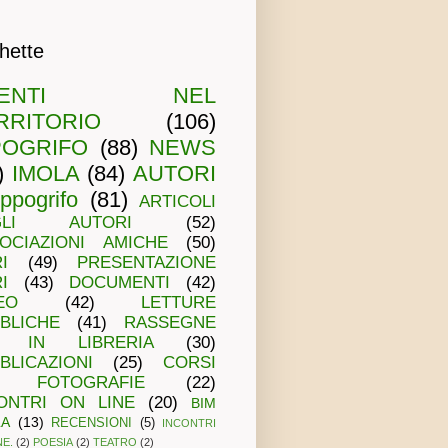
chette
VENTI NEL
RRITORIO
(106)
POGRIFO
(88)
NEWS
)
IMOLA
(84)
AUTORI
Ippogrifo
(81)
ARTICOLI
GLI AUTORI
(52)
OCIAZIONI AMICHE
(50)
I
(49)
PRESENTAZIONE
I
(43)
DOCUMENTI
(42)
EO
(42)
LETTURE
BLICHE
(41)
RASSEGNE
IN LIBRERIA
(30)
BLICAZIONI
(25)
CORSI
FOTOGRAFIE
(22)
ONTRI ON LINE
(20)
BIM
LA
(13)
RECENSIONI
(5)
INCONTRI
NE.
(2)
POESIA
(2)
TEATRO
(2)