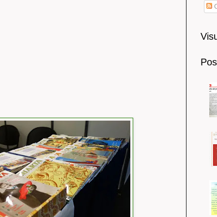
C
Visu
Post