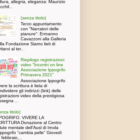
ltura, allegria, eleganza: Maurizio
cchil...
(senza titolo)
Terzo appuntamento
con "Narratori delle
pianure": Ermanno
Cavazzoni alla Galleria
lla Fondazione Siamo lieti di
itarvi al ter...
Riepilogo registrazioni
video "Incontri on line
Associazione Ippogrifo
Primavera 2021"
Associazione Ippogrifo
vere la scrittura è lieta di
ndividere gli indirizzi (link) delle
gistrazioni video della prestigiosa
ssegna ...
enza titolo)
POGRIFO. VIVERE LA
RITTURA Donazione al Centro
lute mentale dell'Ausl di Imola
Ippogrifo “cambia pelle” Giovedì
 febbraio,...