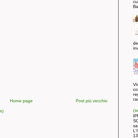
cu
Ba
de
inv
Vi
co
re
ra
Home page
Post più vecchio
(s
m)
IP
SC
sa
L'
13