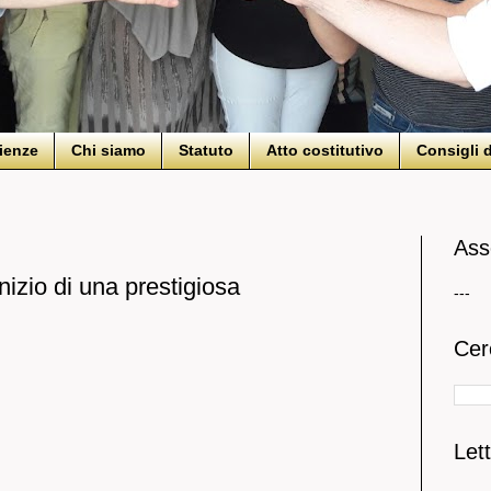
ienze
Chi siamo
Statuto
Atto costitutivo
Consigli d
Ass
nizio di una prestigiosa
---
Cer
Lett