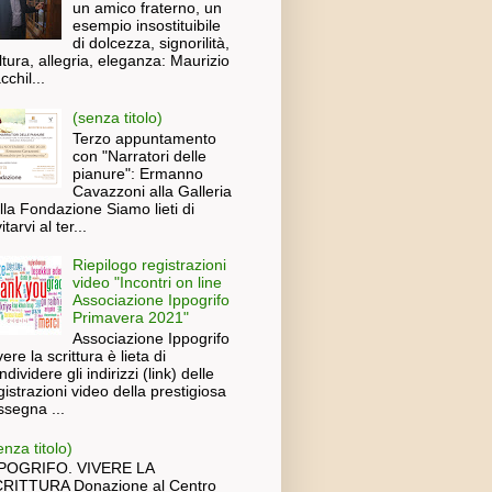
un amico fraterno, un
esempio insostituibile
di dolcezza, signorilità,
ltura, allegria, eleganza: Maurizio
cchil...
(senza titolo)
Terzo appuntamento
con "Narratori delle
pianure": Ermanno
Cavazzoni alla Galleria
lla Fondazione Siamo lieti di
itarvi al ter...
Riepilogo registrazioni
video "Incontri on line
Associazione Ippogrifo
Primavera 2021"
Associazione Ippogrifo
vere la scrittura è lieta di
ndividere gli indirizzi (link) delle
gistrazioni video della prestigiosa
ssegna ...
enza titolo)
POGRIFO. VIVERE LA
RITTURA Donazione al Centro