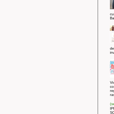
cu
Ba
de
inv
Vi
co
re
ra
(s
IP
SC