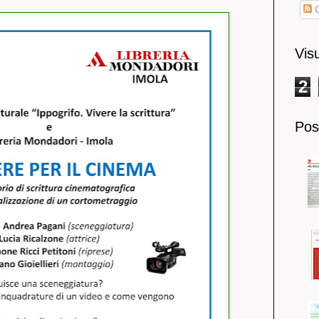
C
Visu
2
Post