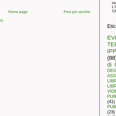
sa
L'
13
Home page
Post più vecchio
m)
Eti
E
TE
IP
(88
di 
DE
ASS
LIBR
LIBR
VID
PUB
(41)
PUB
(23)