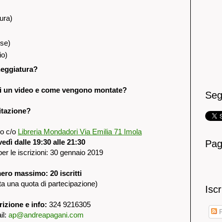
ura)
ese)
io)
neggiatura?
 di un video e come vengono montate?
Seg
citazione?
no c/o
Libreria Mondadori Via Emilia 71 Imola
ovedì dalle 19:30 alle 21:30
Pag
r le iscrizioni: 30 gennaio 2019
ro massimo: 20 iscritti
sta una quota di partecipazione)
Iscr
rizione e info:
324 9216305
P
il:
ap@andreapagani.com