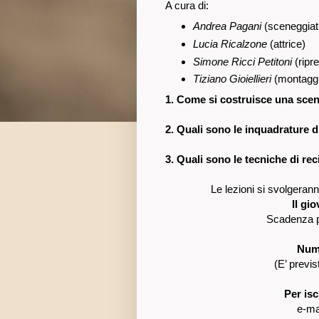
A cura di:
Andrea Pagani
(sceneggiat
Lucia Ricalzone
(attrice)
Simone Ricci Petitoni
(ripr
Tiziano Gioiellieri
(montagg
1. Come si costruisce una sce
2. Quali sono le inquadrature
3. Quali sono le tecniche di re
Le lezioni si svolgeran
Il gi
Scadenza pe
Nume
(E’ previ
Per isc
e-ma