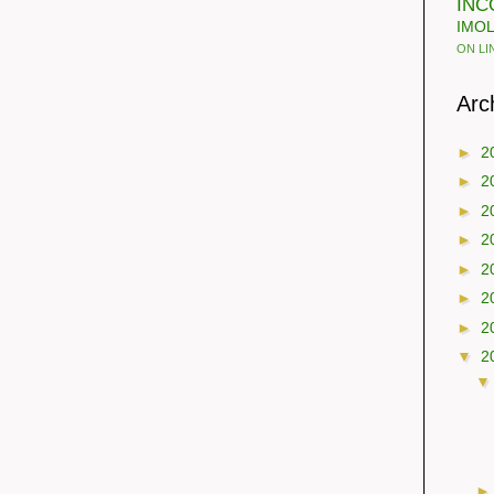
INC
IMO
ON LI
Arch
►
2
►
2
►
2
►
2
►
2
►
2
►
2
▼
2