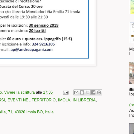
Mo
IL
il
. Vivere la scrittura
alle
17:35
Ip
RSI
,
EVENTI NEL TERRITORIO
,
IMOLA
,
IN LIBRERIA
,
(s
As
ilia, 71, 40026 Imola BO, Italia
In