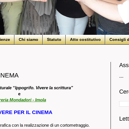
ienze
Chi siamo
Statuto
Atto costitutivo
Consigli d
Ass
CINEMA
---
urale “Ippogrifo. Vivere la scrittura”
Cer
e
reria Mondadori - Imola
VERE PER IL CINEMA
Lett
rafica con la realizzazione di un cortometraggio.