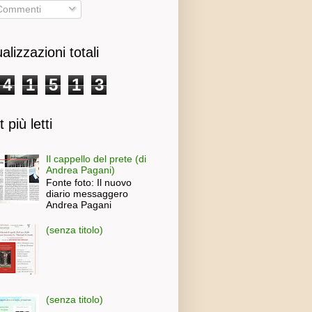
ommenti
alizzazioni totali
4
1
5
1
3
 più letti
Il cappello del prete (di
Andrea Pagani)
Fonte foto: Il nuovo
diario messaggero
Andrea Pagani
(senza titolo)
(senza titolo)