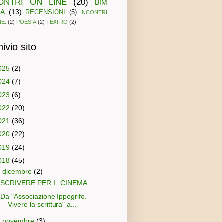
ONTRI ON LINE
(20)
BIM
LA
(13)
RECENSIONI
(5)
INCONTRI
NE.
(2)
POESIA
(2)
TEATRO
(2)
ivio sito
025
(2)
024
(7)
023
(6)
022
(20)
021
(36)
020
(22)
019
(24)
018
(45)
▼
dicembre
(2)
SCRIVERE PER IL CINEMA
Da "Associazione Ippogrifo.
Vivere la scrittura" a...
►
novembre
(3)