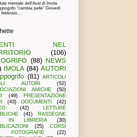
lute mentale dell'Ausl di Imola
Ippogrifo “cambia pelle” Giovedì
 febbraio,...
chette
VENTI NEL
RRITORIO
(106)
POGRIFO
(88)
NEWS
)
IMOLA
(84)
AUTORI
Ippogrifo
(81)
ARTICOLI
GLI AUTORI
(52)
OCIAZIONI AMICHE
(50)
I
(49)
PRESENTAZIONE
I
(43)
DOCUMENTI
(42)
EO
(42)
LETTURE
BLICHE
(41)
RASSEGNE
IN LIBRERIA
(30)
BLICAZIONI
(25)
CORSI
FOTOGRAFIE
(22)