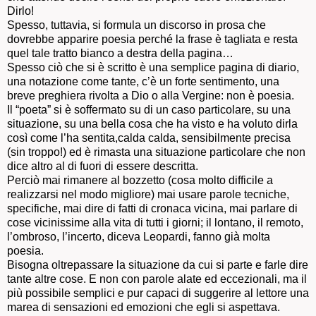
Dirlo!
Spesso, tuttavia, si formula un discorso in prosa che
dovrebbe apparire poesia perché la frase è tagliata e resta
quel tale tratto bianco a destra della pagina…
Spesso ciò che si è scritto è una semplice pagina di diario,
una notazione come tante, c’è un forte sentimento, una
breve preghiera rivolta a Dio o alla Vergine: non è poesia.
Il “poeta” si è soffermato su di un caso particolare, su una
situazione, su una bella cosa che ha visto e ha voluto dirla
così come l’ha sentita,calda calda, sensibilmente precisa
(sin troppo!) ed è rimasta una situazione particolare che non
dice altro al di fuori di essere descritta.
Perciò mai rimanere al bozzetto (cosa molto difficile a
realizzarsi nel modo migliore) mai usare parole tecniche,
specifiche, mai dire di fatti di cronaca vicina, mai parlare di
cose vicinissime alla vita di tutti i giorni; il lontano, il remoto,
l’ombroso, l’incerto, diceva Leopardi, fanno già molta
poesia.
Bisogna oltrepassare la situazione da cui si parte e farle dire
tante altre cose. E non con parole alate ed eccezionali, ma il
più possibile semplici e pur capaci di suggerire al lettore una
marea di sensazioni ed emozioni che egli si aspettava.