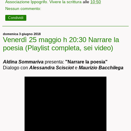
Associazione Ippogrifo. Vivere la scrittura
alle
10:50
Nessun commento:
Condividi
domenica 3 giugno 2018
Venerdì 25 maggio h 20:30 Narrare la
poesia (Playlist completa, sei video)
Aldina Sommariva
presenta:
"Narrare la poesia"
Dialogo con
Alessandra Scisciot
e
Maurizio Bacchilega