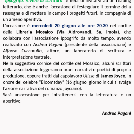
“Ippogrifo. Vivere la scrittura”
è lieta di invitarvi ad un reading
letterario, che è anche l’occasione di festeggiare il termine della
rassegna e di mettere in campo i progetti futuri, in compagnia di
un ameno aperitivo.
L’occasione è
mercoledì 20 giugno alle ore 20.30
nel cortile
della
Libreria Mosaico
(Via Aldrovandi, 5a
,
Imola)
,
che
collabora con l’associazione Ippogrifo da molto tempo, avendo
realizzato con
Andrea Pagani
(presidente della associazione) e
Alfonso Cuccurullo
, attore, un laboratorio di scrittura e
interpretazione teatrale.
Nella suggestiva cornice del cortile del Mosaico, alcuni scrittori
della associazione leggeranno brani narrativi e poetici di propria
produzione, oppure tratti dal capolavoro
Ulisse
di
James Joyce
, in
onore del celebre “Bloomsday” (16 giugno, giorno in cui si svolge
l’azione narrativa del romanzo joyciano).
Sarà un’occasione per intrattenersi con la letteratura e un
aperitivo.
Andrea Pagani