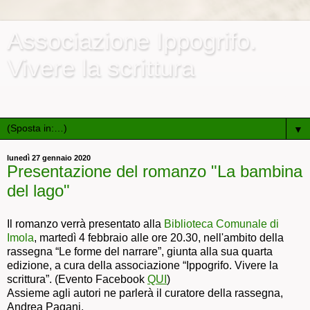
Associazione Ippogrifo.
Vivere la scrittura
Associazione culturale e ricreativa di promozione sociale
▼
lunedì 27 gennaio 2020
Presentazione del romanzo "La bambina
del lago"
Il romanzo verrà presentato alla
Biblioteca Comunale di
Imola
, martedì 4 febbraio alle ore 20.30, nell'ambito della
rassegna “Le forme del narrare”, giunta alla sua quarta
edizione, a cura della associazione “Ippogrifo. Vivere la
scrittura”. (Evento Facebook
QUI
)
Assieme agli autori ne parlerà il curatore della rassegna,
Andrea Pagani.