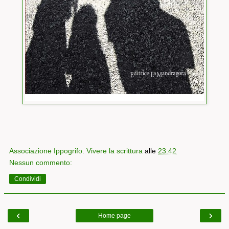
Associazione Ippogrifo. Vivere la scrittura
alle
23:42
Nessun commento:
Condividi
‹
›
Home page